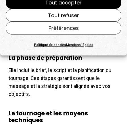
Tout accepter
Que doit contenir un devis vidéo ?
Tout refuser
Un devis pour un
film d’entreprise
doit être
Préférences
transparent et détaillé, afin de comprendre les
facteurs influant sur le tarif :
Politique de cookies
Mentions légales
La phase de préparation
Elle inclut le brief, le script et la planification du
tournage. Ces étapes garantissent que le
message et la stratégie sont alignés avec vos
objectifs.
Le tournage et les moyens
techniques