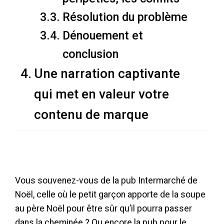
n
Résolution du problème
i
Dénouement et
c
a
conclusion
t
Une narration captivante
i
o
qui met en valeur votre
n
contenu de marque
?
Vous souvenez-vous de la pub Intermarché de
Noël, celle où le petit garçon apporte de la soupe
au père Noël pour être sûr qu’il pourra passer
dans la cheminée ? Ou encore la pub pour le