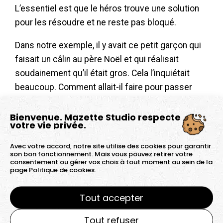
L’essentiel est que le héros trouve une solution
pour les résoudre et ne reste pas bloqué.
Dans notre exemple, il y avait ce petit garçon qui
faisait un câlin au père Noël et qui réalisait
soudainement qu’il était gros. Cela l’inquiétait
beaucoup. Comment allait-il faire pour passer
dans la cheminée ? En rentrant chez lui, le petit
garçon était vraiment déçu et triste. Le problème
Bienvenue. Mazette Studio respecte
votre vie privée.
était évident : le père Noël était trop gros, il ne
passerait jamais.
Avec votre accord, notre site utilise des cookies pour garantir
son bon fonctionnement. Mais vous pouvez retirer votre
consentement ou gérer vos choix à tout moment au sein de la
page
Politique de cookies.
Résolution du problème
Tout accepter
C’est là que vous intervenez, vous, votre service,
votre produit. Vous êtes le sauveur, celui qui va
Tout refuser