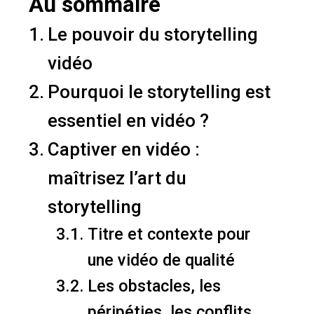
Au sommaire
u
e
Le pouvoir du storytelling
s
vidéo
s
e
Pourquoi le storytelling est
n
essentiel en vidéo ?
t
i
Captiver en vidéo :
e
maîtrisez l’art du
l
e
storytelling
n
Titre et contexte pour
c
o
une vidéo de qualité
m
Les obstacles, les
m
péripéties, les conflits
u