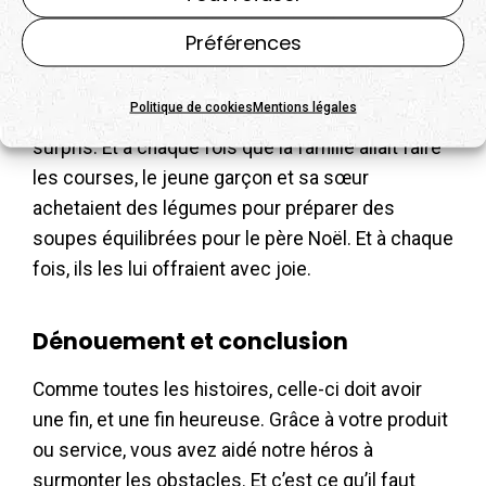
trouver la solution.
Préférences
Dans notre histoire, le petit garçon, lors des
courses à Intermarché, s’intéressait à la salade et
Politique de cookies
Mentions légales
a décidé d’en offrir au père Noël. Celui-ci en était
surpris. Et à chaque fois que la famille allait faire
les courses, le jeune garçon et sa sœur
achetaient des légumes pour préparer des
soupes équilibrées pour le père Noël. Et à chaque
fois, ils les lui offraient avec joie.
Dénouement et conclusion
Comme toutes les histoires, celle-ci doit avoir
une fin, et une fin heureuse. Grâce à votre produit
ou service, vous avez aidé notre héros à
surmonter les obstacles. Et c’est ce qu’il faut