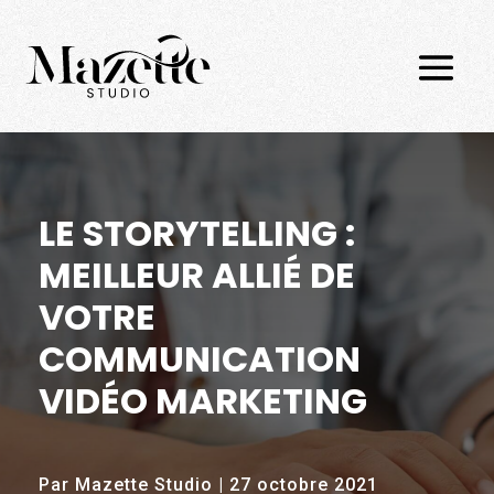
P
o
u
r
q
u
o
LE STORYTELLING :
i
l
MEILLEUR ALLIÉ DE
e
VOTRE
s
t
COMMUNICATION
o
VIDÉO MARKETING
r
y
t
Par Mazette Studio | 27 octobre 2021
e