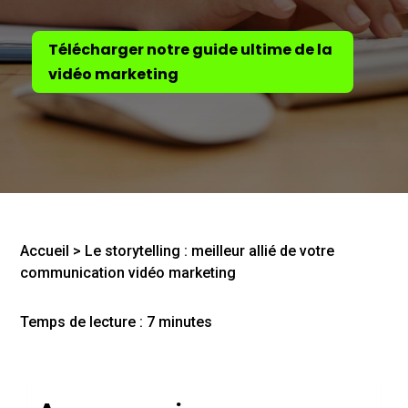
l
l
Télécharger notre guide ultime de la
i
vidéo marketing
n
g
e
s
t
-
i
Accueil
>
Le storytelling : meilleur allié de votre
l
communication vidéo marketing
d
e
Temps de lecture :
7
minutes
v
e
n