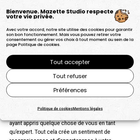
marketing et gagner la confiance de vos
Bienvenue. Mazette Studio respecte
votre vie privée.
prospects, commencez par donner.
Avec votre accord, notre site utilise des cookies pour garantir
Donnez-leur de l’information, des conseils, des
son bon fonctionnement. Mais vous pouvez retirer votre
idées, des avis sincères… comme nous le
consentement ou gérer vos choix à tout moment au sein de la
page
Politique de cookies.
faisons actuellement avec cet article de blog.
Partagez votre univers et votre vision de manière
Tout accepter
authentique. Vous n’êtes pas une machine, vous
êtes unique, alors montrez cela à vos prospects,
Tout refuser
soyez vrai.
Préférences
La vidéo que vous offrez à votre public doit
susciter des émotions, un engagement. Faites en
Politique de cookies
Mentions légales
sorte que la personne se sente confiante en
ayant appris quelque chose de vous en tant
qu’expert. Tout cela crée un sentiment de