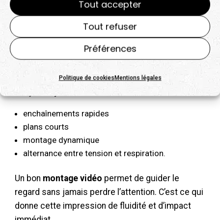
Tout accepter
maîtrisé
Tout refuser
Un teaser efficace est
toujours court
(entre 15
et 60 secondes). Sa durée limitée incite à aller
Préférences
droit au but et à éliminer tout ce qui n’est pas
essentiel.
Politique de cookies
Mentions légales
Le rythme joue ici un rôle central :
enchaînements rapides
plans courts
montage dynamique
alternance entre tension et respiration.
Un bon
montage vidéo
permet de guider le
regard sans jamais perdre l’attention. C’est ce qui
donne cette impression de fluidité et d’impact
immédiat.