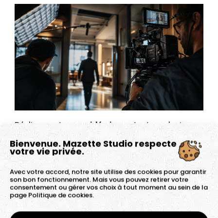
Réaliser un
teaser vidéo impactant
, ce n’est pas
une question d’effets sonores et visuels. C’est
Bienvenue. Mazette Studio respecte
votre vie privée.
avant tout une question d’équilibre. Un bon teaser
repose sur quelques ingrédients simples, mais
Avec votre accord, notre site utilise des cookies pour garantir
son bon fonctionnement. Mais vous pouvez retirer votre
essentiels.
consentement ou gérer vos choix à tout moment au sein de la
page
Politique de cookies.
Une durée courte et un rythme